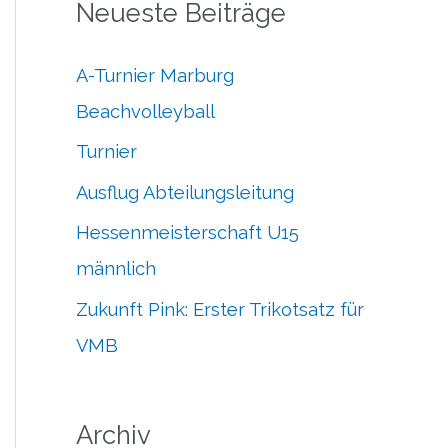
Neueste Beiträge
h
h
i
e
A-Turnier Marburg
v
n
Beachvolleyball
n
Turnier
a
Ausflug Abteilungsleitung
c
Hessenmeisterschaft U15
h
männlich
:
Zukunft Pink: Erster Trikotsatz für
VMB
Archiv