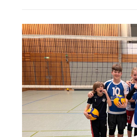
U16
Landesliga
Spieltag
beim
Vfl
Marburg
am
Samstag,
25.11.2023